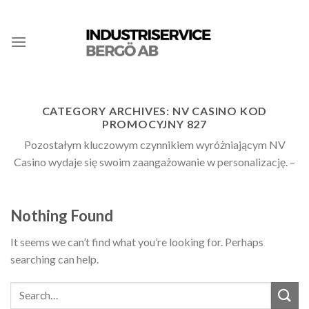
CATEGORY ARCHIVES:
NV CASINO KOD
PROMOCYJNY 827
Pozostałym kluczowym czynnikiem wyróżniającym NV
Casino wydaje się swoim zaangażowanie w personalizację. –
Nothing Found
It seems we can’t find what you’re looking for. Perhaps
searching can help.