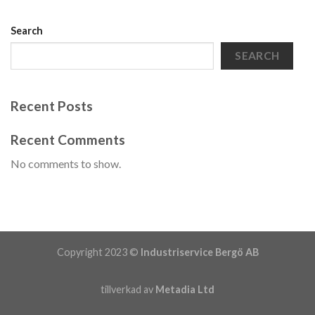
Search
SEARCH
Recent Posts
Recent Comments
No comments to show.
Copyright 2023 ©
Industriservice Bergö AB
tillverkad av
Metadia Ltd