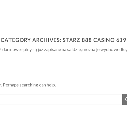
CATEGORY ARCHIVES:
STARZ 888 CASINO 619
 darmowe spiny są już zapisane na saldzie, można je wydać wedłu
r. Perhaps searching can help.